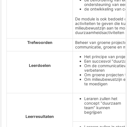
ondersteuning van een
de ontwikkeling van c
De module is ook bedoeld o
activiteiten te geven die 
milieubewustzijn aan te mo
duurzaamheidsactiviteiten 
Trefwoorden
Beheer van groene project
communicatie, groene en mil
Het principe van proj
Een succesvol "duurz
Leerdoelen
Om de communicatieve
verbeteren
Om groene projecten t
Om milieubewustzijn e
te moedigen
Leraren zullen het
concept "duurzaam
team" kunnen
begrijpen
Leerresultaten
Leraren zullen in staat