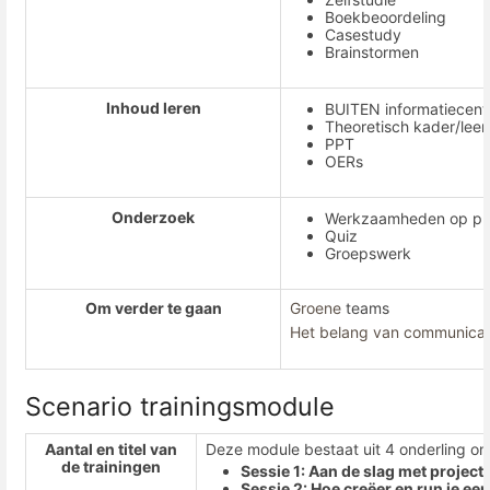
Boekbeoordeling
Casestudy
Brainstormen
Inhoud leren
BUITEN informatiecen
Theoretisch kader/leer
PPT
OERs
Onderzoek
Werkzaamheden op pro
Quiz
Groepswerk
Om verder te gaan
Groene
teams
Het belang van communicat
Scenario trainingsmodule
Aantal en titel van
Deze module bestaat uit 4 onderling on
de trainingen
Sessie 1: Aan de slag met proje
Sessie 2: Hoe creëer en run je e